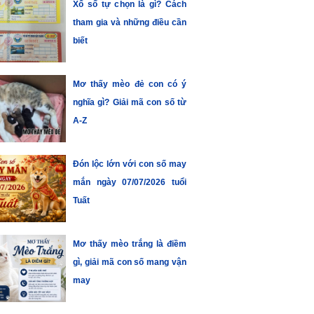
Xổ số tự chọn là gì? Cách
tham gia và những điều cần
biết
Mơ thấy mèo đẻ con có ý
nghĩa gì? Giải mã con số từ
A-Z
Đón lộc lớn với con số may
mắn ngày 07/07/2026 tuổi
Tuất
Mơ thấy mèo trắng là điềm
gì, giải mã con số mang vận
may