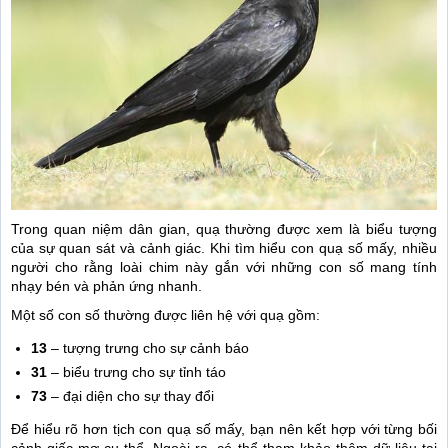
Trong quan niệm dân gian, quạ thường được xem là biểu tượng
của sự quan sát và cảnh giác. Khi tìm hiểu con quạ số mấy, nhiều
người cho rằng loài chim này gắn với những con số mang tính
nhạy bén và phản ứng nhanh.
Một số con số thường được liên hệ với quạ gồm:
13
– tượng trưng cho sự cảnh báo
31
– biểu trưng cho sự tỉnh táo
73
– đại diện cho sự thay đổi
Để hiểu rõ hơn tịch con quạ số mấy, bạn nên kết hợp với từng bối
cảnh giấc mơ cụ thể. Ngoài ra, có thể tham khảo thêm dữ liệu tại