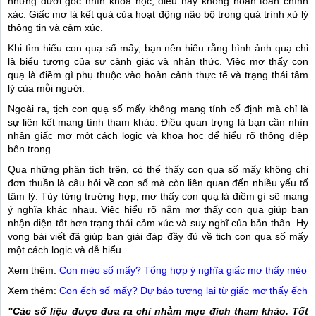
nhưng dưới góc nhìn khoa học, điều này không hoàn toàn chính
xác. Giấc mơ là kết quả của hoạt động não bộ trong quá trình xử lý
thông tin và cảm xúc.
Khi tìm hiểu con quạ số mấy, bạn nên hiểu rằng hình ảnh quạ chỉ
là biểu tượng của sự cảnh giác và nhận thức. Việc mơ thấy con
quạ là điềm gì phụ thuộc vào hoàn cảnh thực tế và trạng thái tâm
lý của mỗi người.
Ngoài ra, tịch con quạ số mấy không mang tính cố định mà chỉ là
sự liên kết mang tính tham khảo. Điều quan trọng là bạn cần nhìn
nhận giấc mơ một cách logic và khoa học để hiểu rõ thông điệp
bên trong.
Qua những phân tích trên, có thể thấy con quạ số mấy không chỉ
đơn thuần là câu hỏi về con số mà còn liên quan đến nhiều yếu tố
tâm lý. Tùy từng trường hợp, mơ thấy con quạ là điềm gì sẽ mang
ý nghĩa khác nhau. Việc hiểu rõ nằm mơ thấy con quạ giúp bạn
nhận diện tốt hơn trạng thái cảm xúc và suy nghĩ của bản thân. Hy
vọng bài viết đã giúp bạn giải đáp đầy đủ về tịch con quạ số mấy
một cách logic và dễ hiểu.
Xem thêm:
Con mèo số mấy? Tổng hợp ý nghĩa giấc mơ thấy mèo
Xem thêm:
Con ếch số mấy? Dự báo tương lai từ giấc mơ thấy ếch
"Các số liệu được đưa ra chỉ nhằm mục đích tham khảo. Tốt