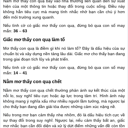
Nằm mơ thấy con quạ bay vào nhà thường liên quan đến sự xuất
hiện của một thông tin hoặc thay đổi trong cuộc sống. Điều này
không hẳn tiêu cực mà mang tính nhắc nhở bạn cần chú ý hơn
đến môi trường xung quanh.
Nếu tình cờ có giấc mơ thấy con quạ, đừng bỏ qua con số may
mắn:
36
–
63
Giấc mơ thấy con quạ làm tổ
Mơ thấy con quạ là điềm gì khi nó làm tổ? Đây là dấu hiệu của sự
chuẩn bị và xây dựng nền tảng lâu dài. Giấc mơ cho thấy bạn đang
trong giai đoạn tích lũy và phát triển.
Nếu tình cờ có giấc mơ thấy con quạ, đừng bỏ qua con số may
mắn:
14
–
41
Nằm mơ thấy con quạ chết
Nằm mơ thấy con quạ chết thường phản ánh sự kết thúc của một
nỗi lo, suy nghĩ tiêu cực hoặc áp lực trong tâm trí. Hình ảnh này
không mang ý nghĩa xấu như nhiều người lầm tưởng, mà ngược lại
cho thấy bạn đang dần giải tỏa được những cảm xúc nặng nề.
Nếu trong mơ bạn cảm thấy nhẹ nhõm, đó là dấu hiệu tích cực về
sự thay đổi trong suy nghĩ. Ngược lại, nếu cảm thấy bất an, giấc
mơ nhắc bạn cần đối diện và xử lý dứt điểm những vấn đề còn tồn