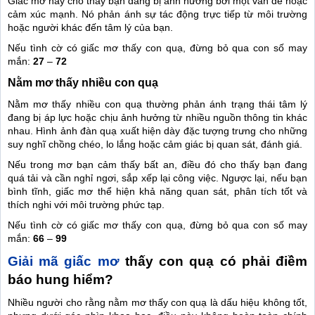
Giấc mơ này cho thấy bạn đang bị ảnh hưởng bởi một vấn đề hoặc
cảm xúc mạnh. Nó phản ánh sự tác động trực tiếp từ môi trường
hoặc người khác đến tâm lý của bạn.
Nếu tình cờ có giấc mơ thấy con quạ, đừng bỏ qua con số may
mắn:
27
–
72
Nằm mơ thấy nhiều con quạ
Nằm mơ thấy nhiều con quạ thường phản ánh trạng thái tâm lý
đang bị áp lực hoặc chịu ảnh hưởng từ nhiều nguồn thông tin khác
nhau. Hình ảnh đàn quạ xuất hiện dày đặc tượng trưng cho những
suy nghĩ chồng chéo, lo lắng hoặc cảm giác bị quan sát, đánh giá.
Nếu trong mơ bạn cảm thấy bất an, điều đó cho thấy bạn đang
quá tải và cần nghỉ ngơi, sắp xếp lại công việc. Ngược lại, nếu bạn
bình tĩnh, giấc mơ thể hiện khả năng quan sát, phân tích tốt và
thích nghi với môi trường phức tạp.
Nếu tình cờ có giấc mơ thấy con quạ, đừng bỏ qua con số may
mắn:
66
–
99
Giải mã giấc mơ
thấy con quạ có phải điềm
báo hung hiểm?
Nhiều người cho rằng nằm mơ thấy con quạ là dấu hiệu không tốt,