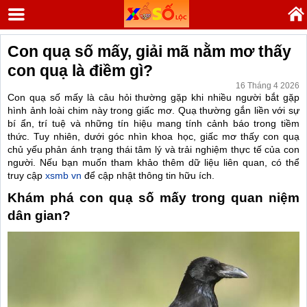
Con quạ số mấy, giải mã nằm mơ thấy
con quạ là điềm gì?
16 Tháng 4 2026
Con quạ số mấy là câu hỏi thường gặp khi nhiều người bắt gặp
hình ảnh loài chim này trong giấc mơ. Quạ thường gắn liền với sự
bí ẩn, trí tuệ và những tín hiệu mang tính cảnh báo trong tiềm
thức. Tuy nhiên, dưới góc nhìn khoa học, giấc mơ thấy con quạ
chủ yếu phản ánh trạng thái tâm lý và trải nghiệm thực tế của con
người. Nếu bạn muốn tham khảo thêm dữ liệu liên quan, có thể
truy cập
xsmb vn
để cập nhật thông tin hữu ích.
Khám phá con quạ số mấy trong quan niệm
dân gian?