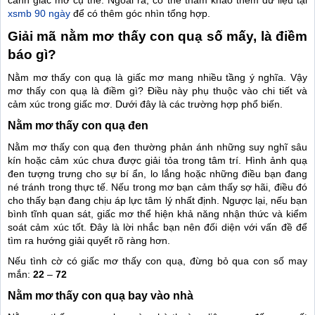
xsmb 90 ngày
để có thêm góc nhìn tổng hợp.
Giải mã nằm mơ thấy con quạ số mấy, là điềm
báo gì?
Nằm mơ thấy con quạ là giấc mơ mang nhiều tầng ý nghĩa. Vậy
mơ thấy con quạ là điềm gì? Điều này phụ thuộc vào chi tiết và
cảm xúc trong giấc mơ. Dưới đây là các trường hợp phổ biến.
Nằm mơ thấy con quạ đen
Nằm mơ thấy con quạ đen thường phản ánh những suy nghĩ sâu
kín hoặc cảm xúc chưa được giải tỏa trong tâm trí. Hình ảnh quạ
đen tượng trưng cho sự bí ẩn, lo lắng hoặc những điều bạn đang
né tránh trong thực tế. Nếu trong mơ bạn cảm thấy sợ hãi, điều đó
cho thấy bạn đang chịu áp lực tâm lý nhất định. Ngược lại, nếu bạn
bình tĩnh quan sát, giấc mơ thể hiện khả năng nhận thức và kiểm
soát cảm xúc tốt. Đây là lời nhắc bạn nên đối diện với vấn đề để
tìm ra hướng giải quyết rõ ràng hơn.
Nếu tình cờ có giấc mơ thấy con quạ, đừng bỏ qua con số may
mắn:
22
–
72
Nằm mơ thấy con quạ bay vào nhà