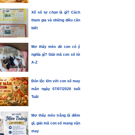
Xổ số tự chọn là gì? Cách
tham gia và những điều cần
biết
Mơ thấy mèo đẻ con có ý
nghĩa gì? Giải mã con số từ
A-Z
Đón lộc lớn với con số may
mắn ngày 07/07/2026 tuổi
Tuất
Mơ thấy mèo trắng là điềm
gì, giải mã con số mang vận
may