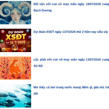
Đổi vận với con số may mắn ngày 18/07/2026 cung
Bạch Dương
Dự đoán XSDT ngày 13/7/2026 thứ 2 hôm nay siêu vip
Lộc phát với con số may mắn ngày 13/07/2026 cung
Xử Nữ
Mơ thấy cá bơi trong nước mang điềm gì, giải mã chi
tiết