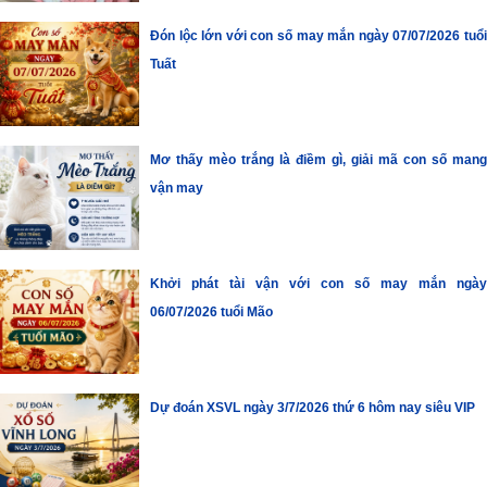
Đón lộc lớn với con số may mắn ngày 07/07/2026 tuổi
Tuất
Mơ thấy mèo trắng là điềm gì, giải mã con số mang
vận may
Khởi phát tài vận với con số may mắn ngày
06/07/2026 tuổi Mão
Dự đoán XSVL ngày 3/7/2026 thứ 6 hôm nay siêu VIP