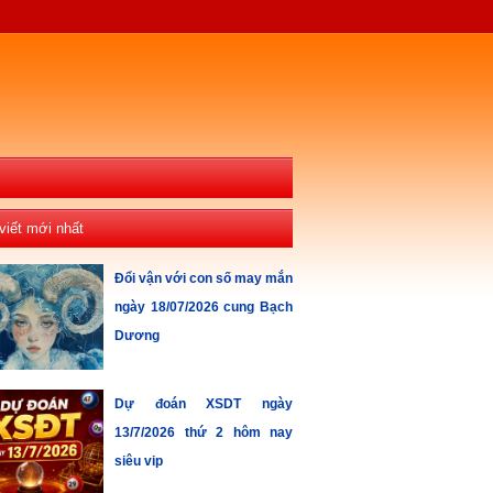
viết mới nhất
Đổi vận với con số may mắn
ngày 18/07/2026 cung Bạch
Dương
Dự đoán XSDT ngày
13/7/2026 thứ 2 hôm nay
siêu vip