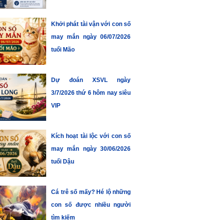
Khởi phát tài vận với con số
may mắn ngày 06/07/2026
tuổi Mão
Dự đoán XSVL ngày
3/7/2026 thứ 6 hôm nay siêu
VIP
Kích hoạt tài lộc với con số
may mắn ngày 30/06/2026
tuổi Dậu
Cá trê số mấy? Hé lộ những
con số được nhiều người
tìm kiếm