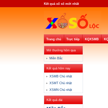
Kết quả xổ số mới nhất
Trang chủ
Trực tiếp
KQXSMB
K
Mở thưởng hôm qua
Miền Bắc
Kết quả hôm nay
XSMB Chủ nhật
XSMT Chủ nhật
XSMN Chủ nhật
Kết quả đài