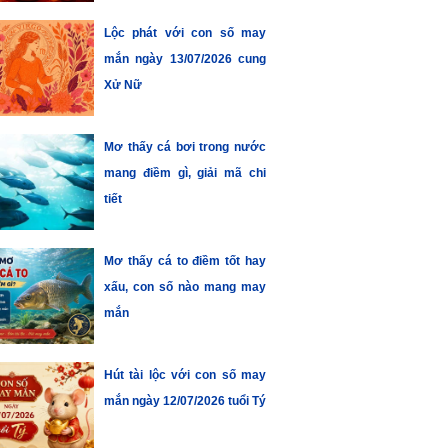
Lộc phát với con số may
mắn ngày 13/07/2026 cung
Xử Nữ
Mơ thấy cá bơi trong nước
mang điềm gì, giải mã chi
tiết
Mơ thấy cá to điềm tốt hay
xấu, con số nào mang may
mắn
Hút tài lộc với con số may
mắn ngày 12/07/2026 tuổi Tý