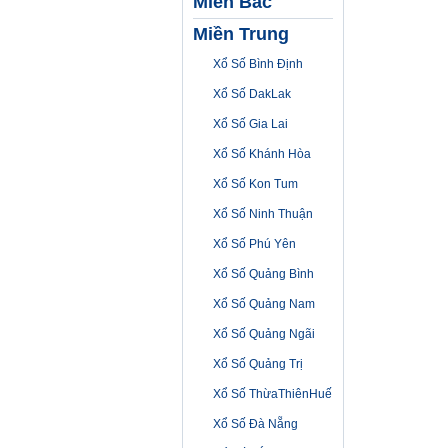
Miền Bắc
Miền Trung
Xổ Số Bình Định
Xổ Số DakLak
Xổ Số Gia Lai
Xổ Số Khánh Hòa
Xổ Số Kon Tum
Xổ Số Ninh Thuận
Xổ Số Phú Yên
Xổ Số Quảng Bình
Xổ Số Quảng Nam
Xổ Số Quảng Ngãi
Xổ Số Quảng Trị
Xổ Số ThừaThiênHuế
Xổ Số Đà Nẵng