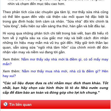
nhìn và chạm đến mục tiêu cao hơn.
Theo phân tích của các chuyên gia tâm lý, mơ thấy sửa nhà cũng
có thể liên quan đến việc cải thiện các mối quan hệ đặc biệt là
trong gia đình hoặc tình cảm cá nhân. “Sửa nhà” đôi khi chính là
“sửa lòng”, biểu hiện sự sẵn sàng tha thứ, hàn gắn và bắt đầu lại.
Hi vọng qua những phân tích chi tiết trong bài viết, bạn đã hiểu rõ
hơn về ý nghĩa sâu xa của giấc mơ này và biết cách đón nhận
những tín hiệu may mắn mà vũ trụ gửi đến. Hãy giữ tinh thần lạc
quan, sẵn sàng sửa “ngôi nhà tâm hồn” của chính mình để đón
nhận vận may và niềm vui đang tới gần.
Xem thêm:
Nằm mơ thấy xây nhà mới là điềm gì, có số mấy may
mắn?
Xem thêm:
Nằm mơ thấy mua nhà mới, nhà cũ là điềm gì? Hên
hay xui?
"Các số liệu được đưa ra chỉ nhằm mục đích tham khảo. Tốt
nhất, bạn hãy chọn các hình thức lô tô do Nhà nước cung
cấp để đảm bảo an toàn và đóng góp cho lợi ích chung."
Tin liên quan