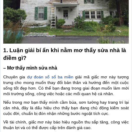
1. Luận giải bí ẩn khi nằm mơ thấy sửa nhà là
điềm gì?
– Mơ thấy mình sửa nhà
Chuyên gia
dự đoán xổ số ba miền
giải mã giấc mơ này tượng
trưng cho mong muốn thay đổi bản thân và hướng đến một cuộc
sống tốt đẹp hơn. Có thể bạn đang trong giai đoạn muốn làm mới
môi trường sống, công việc hoặc các mối quan hệ cá nhân.
Nếu trong mơ bạn thấy mình cầm búa, sơn tường hay trang trí lại
căn nhà, đây là dấu hiệu cho thấy bạn đang chủ động kiểm soát
cuộc đời, chuẩn bị đón nhận những bước ngoặt tích cực.
Về tài chính, giấc mơ này báo hiệu nguồn thu sắp tăng, công việc
thuận lợi và có thể được cấp trên đánh giá cao.