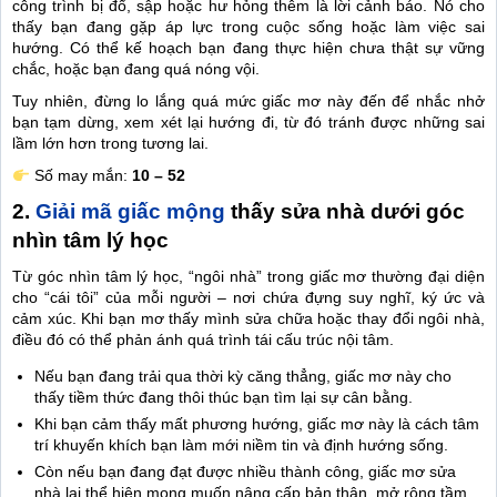
công trình bị đổ, sập hoặc hư hỏng thêm là lời cảnh báo. Nó cho
thấy bạn đang gặp áp lực trong cuộc sống hoặc làm việc sai
hướng. Có thể kế hoạch bạn đang thực hiện chưa thật sự vững
chắc, hoặc bạn đang quá nóng vội.
Tuy nhiên, đừng lo lắng quá mức giấc mơ này đến để nhắc nhở
bạn tạm dừng, xem xét lại hướng đi, từ đó tránh được những sai
lầm lớn hơn trong tương lai.
Số may mắn:
10 – 52
2.
Giải mã giấc mộng
thấy sửa nhà dưới góc
nhìn tâm lý học
Từ góc nhìn tâm lý học, “ngôi nhà” trong giấc mơ thường đại diện
cho “cái tôi” của mỗi người – nơi chứa đựng suy nghĩ, ký ức và
cảm xúc. Khi bạn mơ thấy mình sửa chữa hoặc thay đổi ngôi nhà,
điều đó có thể phản ánh quá trình tái cấu trúc nội tâm.
Nếu bạn đang trải qua thời kỳ căng thẳng, giấc mơ này cho
thấy tiềm thức đang thôi thúc bạn tìm lại sự cân bằng.
Khi bạn cảm thấy mất phương hướng, giấc mơ này là cách tâm
trí khuyến khích bạn làm mới niềm tin và định hướng sống.
Còn nếu bạn đang đạt được nhiều thành công, giấc mơ sửa
nhà lại thể hiện mong muốn nâng cấp bản thân, mở rộng tầm