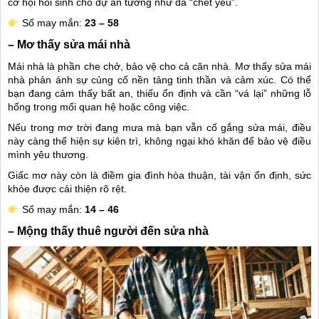
cơ hội hồi sinh cho dự án tưởng như đã “chết yểu”.
Số may mắn:
23 – 58
– Mơ thấy sửa mái nhà
Mái nhà là phần che chở, bảo vệ cho cả căn nhà. Mơ thấy sửa mái
nhà phản ánh sự củng cố nền tảng tinh thần và cảm xúc. Có thể
bạn đang cảm thấy bất an, thiếu ổn định và cần “vá lại” những lỗ
hổng trong mối quan hệ hoặc công việc.
Nếu trong mơ trời đang mưa mà bạn vẫn cố gắng sửa mái, điều
này càng thể hiện sự kiên trì, không ngại khó khăn để bảo vệ điều
mình yêu thương.
Giấc mơ này còn là điềm gia đình hòa thuận, tài vận ổn định, sức
khỏe được cải thiện rõ rệt.
Số may mắn:
14 – 46
– Mộng thấy thuê người đến sửa nhà