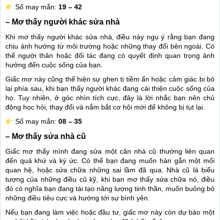
Số may mắn:
19 – 42
– Mơ thấy người khác sửa nhà
Khi mơ thấy người khác sửa nhà, điều này ngụ ý rằng bạn đang
chịu ảnh hưởng từ môi trường hoặc những thay đổi bên ngoài. Có
thể người thân hoặc đối tác đang có quyết định quan trọng ảnh
hưởng đến cuộc sống của bạn.
Giấc mơ này cũng thể hiện sự ghen tị tiềm ẩn hoặc cảm giác bị bỏ
lại phía sau, khi bạn thấy người khác đang cải thiện cuộc sống của
họ. Tuy nhiên, ở góc nhìn tích cực, đây là lời nhắc bạn nên chủ
động học hỏi, thay đổi và nắm bắt cơ hội mới để không bị tụt lại.
Số may mắn:
08 – 35
– Mơ thấy sửa nhà cũ
Giấc mơ thấy mình đang sửa một căn nhà cũ thường liên quan
đến quá khứ và ký ức. Có thể bạn đang muốn hàn gắn một mối
quan hệ, hoặc sửa chữa những sai lầm đã qua. Nhà cũ là biểu
tượng của những điều cũ kỹ, khi bạn mơ thấy sửa chữa nó, điều
đó có nghĩa bạn đang tái tạo năng lượng tinh thần, muốn buông bỏ
những điều tiêu cực và hướng tới sự bình yên.
Nếu bạn đang làm việc hoặc đầu tư, giấc mơ này còn dự báo một