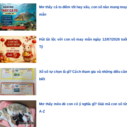
Mơ thấy cá to điềm tốt hay xấu, con số nào mang may
mắn
Hút tài lộc với con số may mắn ngày 12/07/2026 tuổi
Tý
Xổ số tự chọn là gì? Cách tham gia và những điều cần
biết
Mơ thấy mèo đẻ con có ý nghĩa gì? Giải mã con số từ
A-Z