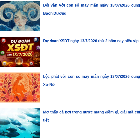
Đổi vận với con số may mắn ngày 18/07/2026 cung
Bạch Dương
Dự đoán XSDT ngày 13/7/2026 thứ 2 hôm nay siêu vip
Lộc phát với con số may mắn ngày 13/07/2026 cung
Xử Nữ
Mơ thấy cá bơi trong nước mang điềm gì, giải mã chi
tiết