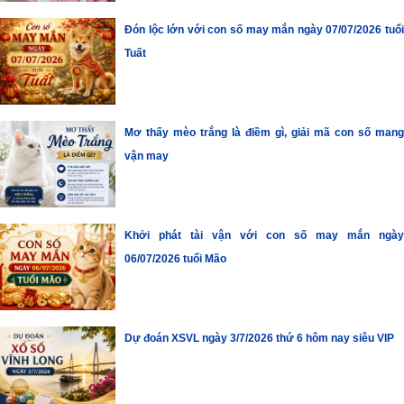
Đón lộc lớn với con số may mắn ngày 07/07/2026 tuổi
Tuất
Mơ thấy mèo trắng là điềm gì, giải mã con số mang
vận may
Khởi phát tài vận với con số may mắn ngày
06/07/2026 tuổi Mão
Dự đoán XSVL ngày 3/7/2026 thứ 6 hôm nay siêu VIP