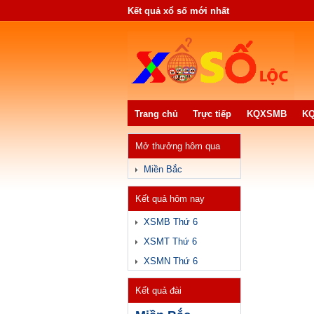
Kết quả xổ số mới nhất
Trang chủ
Trực tiếp
KQXSMB
K
Mở thưởng hôm qua
Miền Bắc
Kết quả hôm nay
XSMB Thứ 6
XSMT Thứ 6
XSMN Thứ 6
Kết quả đài