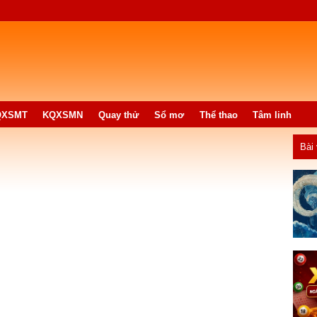
QXSMT
KQXSMN
Quay thử
Sổ mơ
Thể thao
Tâm linh
Bài 