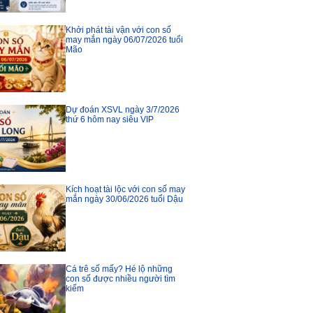
Khởi phát tài vận với con số
may mắn ngày 06/07/2026 tuổi
Mão
Dự đoán XSVL ngày 3/7/2026
thứ 6 hôm nay siêu VIP
Kích hoạt tài lộc với con số may
mắn ngày 30/06/2026 tuổi Dậu
Cá trê số mấy? Hé lộ những
con số được nhiều người tìm
kiếm