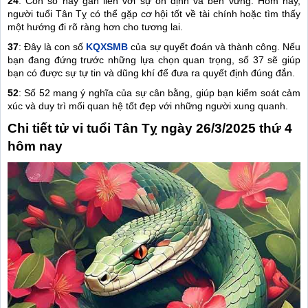
24
: Con số này gắn liền với sự ổn định và bền vững. Hôm nay,
người tuổi Tân Tỵ có thể gặp cơ hội tốt về tài chính hoặc tìm thấy
một hướng đi rõ ràng hơn cho tương lai.
37
: Đây là con số
KQXSMB
của sự quyết đoán và thành công. Nếu
bạn đang đứng trước những lựa chọn quan trọng, số 37 sẽ giúp
bạn có được sự tự tin và dũng khí để đưa ra quyết định đúng đắn.
52
: Số 52 mang ý nghĩa của sự cân bằng, giúp bạn kiểm soát cảm
xúc và duy trì mối quan hệ tốt đẹp với những người xung quanh.
Chi tiết tử vi tuổi Tân Tỵ ngày 26/3/2025 thứ 4
hôm nay