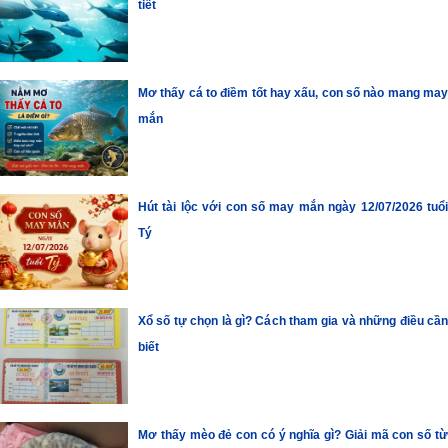
tiết
Mơ thấy cá to điềm tốt hay xấu, con số nào mang may
mắn
Hút tài lộc với con số may mắn ngày 12/07/2026 tuổi
Tý
Xổ số tự chọn là gì? Cách tham gia và những điều cần
biết
Mơ thấy mèo đẻ con có ý nghĩa gì? Giải mã con số từ