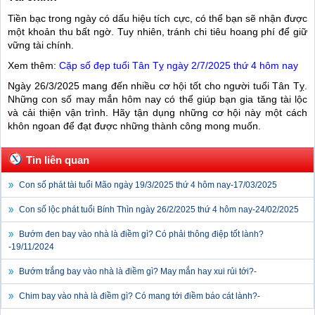
Tiền bạc trong ngày có dấu hiệu tích cực, có thể bạn sẽ nhận được
một khoản thu bất ngờ. Tuy nhiên, tránh chi tiêu hoang phí để giữ
vững tài chính.
Xem thêm:
Cặp số đẹp tuổi Tân Tỵ ngày 2/7/2025 thứ 4 hôm nay
Ngày 26/3/2025 mang đến nhiều cơ hội tốt cho người tuổi Tân Tỵ.
Những con số may mắn hôm nay có thể giúp bạn gia tăng tài lộc
và cải thiện vận trình. Hãy tận dụng những cơ hội này một cách
khôn ngoan để đạt được những thành công mong muốn.
Tin liên quan
Con số phát tài tuổi Mão ngày 19/3/2025 thứ 4 hôm nay-
17/03/2025
Con số lộc phát tuổi Bính Thìn ngày 26/2/2025 thứ 4 hôm nay-
24/02/2025
Bướm đen bay vào nhà là điềm gì? Có phải thông điệp tốt lành?
-
19/11/2024
Bướm trắng bay vào nhà là điềm gì? May mắn hay xui rủi tới?-
Chim bay vào nhà là điềm gì? Có mang tới điềm báo cát lành?-