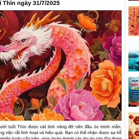
i Thìn ngày 31/7/2025
ười tuổi Thìn được cát tinh nâng đỡ nên đầu óc minh mẫn,
ông việc rất linh hoạt và hiệu quả. Bạn có thể nhận được sự hỗ
nghiệp hoặc cấp trên, giúp hoàn thành các dự án còn tồn đọng