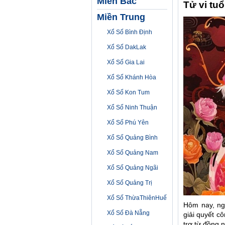
Miền Bắc
Tử vi tuổ
Miền Trung
Xổ Số Bình Định
Xổ Số DakLak
Xổ Số Gia Lai
Xổ Số Khánh Hòa
Xổ Số Kon Tum
Xổ Số Ninh Thuận
Xổ Số Phú Yên
Xổ Số Quảng Bình
Xổ Số Quảng Nam
Xổ Số Quảng Ngãi
Xổ Số Quảng Trị
Xổ Số ThừaThiênHuế
Hôm nay, ng
Xổ Số Đà Nẵng
giải quyết c
trợ từ đồng 