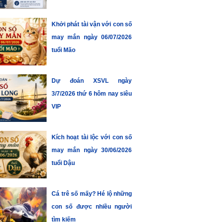
Khởi phát tài vận với con số
may mắn ngày 06/07/2026
tuổi Mão
Dự đoán XSVL ngày
3/7/2026 thứ 6 hôm nay siêu
VIP
Kích hoạt tài lộc với con số
may mắn ngày 30/06/2026
tuổi Dậu
Cá trê số mấy? Hé lộ những
con số được nhiều người
tìm kiếm