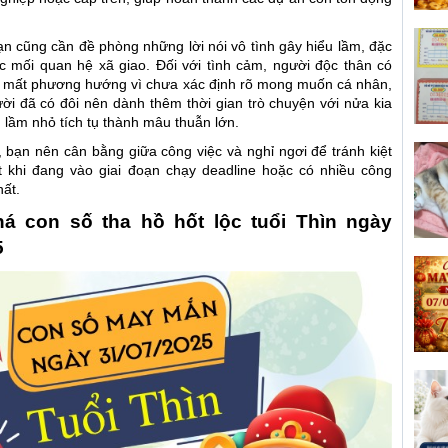
ạn cũng cần đề phòng những lời nói vô tình gây hiểu lầm, đặc
ác mối quan hệ xã giao. Đối với tình cảm, người độc thân có
y mất phương hướng vì chưa xác định rõ mong muốn cá nhân,
ười đã có đôi nên dành thêm thời gian trò chuyện với nửa kia
u lầm nhỏ tích tụ thành mâu thuẫn lớn.
 bạn nên cân bằng giữa công việc và nghỉ ngơi để tránh kiệt
t khi đang vào giai đoạn chạy deadline hoặc có nhiều công
hất.
á con số tha hồ hốt lộc tuổi Thìn ngày
5