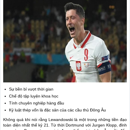
Sự bền bỉ vượt thời gian
Chế độ tập luyện khoa học
Tính chuyên nghiệp hàng đầu
Kỷ luật thép vốn là đặc sản của các cầu thủ Đông Âu
Không quá khi nói rằng Lewandowski là một trong những tiền đạo
toàn diện nhất thế kỷ 21. Từ thời Dortmund với Jurgen Klopp, đỉnh