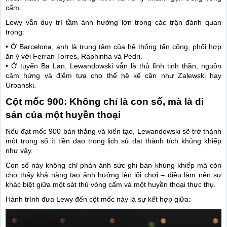
cấm.
Lewy vẫn duy trì tầm ảnh hưởng lớn trong các trận đánh quan
trọng:
• Ở Barcelona, anh là trung tâm của hệ thống tấn công, phối hợp
ăn ý với Ferran Torres, Raphinha và Pedri.
• Ở tuyển Ba Lan, Lewandowski vẫn là thủ lĩnh tinh thần, nguồn
cảm hứng và điểm tựa cho thế hệ kế cận như Zalewski hay
Urbanski.
Cột mốc 900: Không chỉ là con số, mà là di
sản của một huyền thoại
Nếu đạt mốc 900 bàn thắng và kiến tạo, Lewandowski sẽ trở thành
một trong số ít tiền đạo trong lịch sử đạt thành tích khủng khiếp
như vậy.
Con số này không chỉ phản ánh sức ghi bàn khủng khiếp mà còn
cho thấy khả năng tạo ảnh hưởng lên lối chơi – điều làm nên sự
khác biệt giữa một sát thủ vòng cấm và một huyền thoại thực thụ.
Hành trình đưa Lewy đến cột mốc này là sự kết hợp giữa: