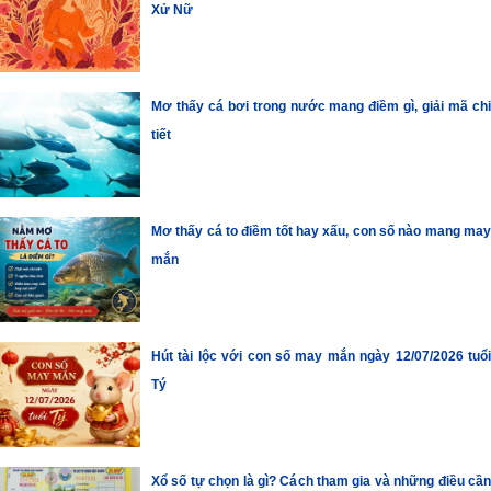
Xử Nữ
Mơ thấy cá bơi trong nước mang điềm gì, giải mã chi
tiết
Mơ thấy cá to điềm tốt hay xấu, con số nào mang may
mắn
Hút tài lộc với con số may mắn ngày 12/07/2026 tuổi
Tý
Xổ số tự chọn là gì? Cách tham gia và những điều cần