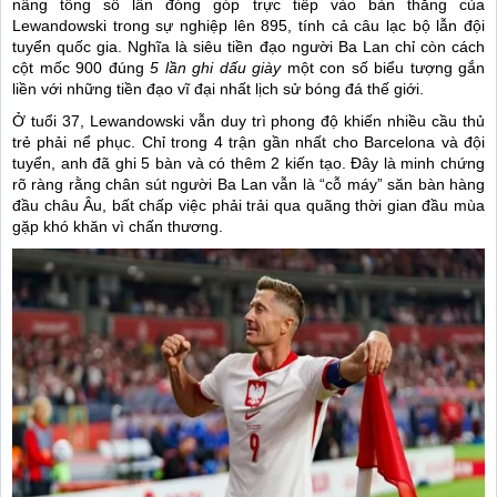
nâng tổng số lần đóng góp trực tiếp vào bàn thắng của
Lewandowski trong sự nghiệp lên 895, tính cả câu lạc bộ lẫn đội
tuyển quốc gia. Nghĩa là siêu tiền đạo người Ba Lan chỉ còn cách
cột mốc 900 đúng
5 lần ghi dấu giày
một con số biểu tượng gắn
liền với những tiền đạo vĩ đại nhất lịch sử bóng đá thế giới.
Ở tuổi 37, Lewandowski vẫn duy trì phong độ khiến nhiều cầu thủ
trẻ phải nể phục. Chỉ trong 4 trận gần nhất cho Barcelona và đội
tuyển, anh đã ghi 5 bàn và có thêm 2 kiến tạo. Đây là minh chứng
rõ ràng rằng chân sút người Ba Lan vẫn là “cỗ máy” săn bàn hàng
đầu châu Âu, bất chấp việc phải trải qua quãng thời gian đầu mùa
gặp khó khăn vì chấn thương.